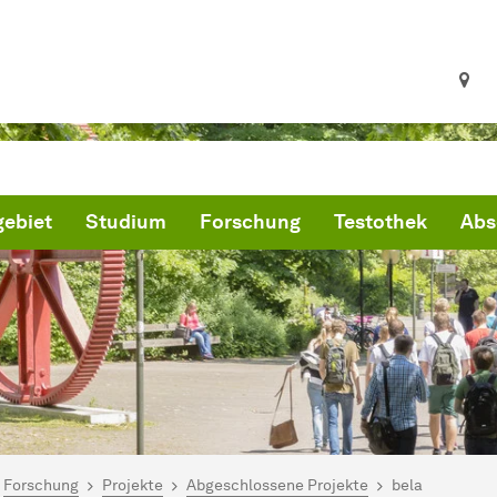
ebiet
Studium
Forschung
Testothek
Abs
ind hier:
artseite
Forschung
Projekte
Abgeschlossene Projekte
bela