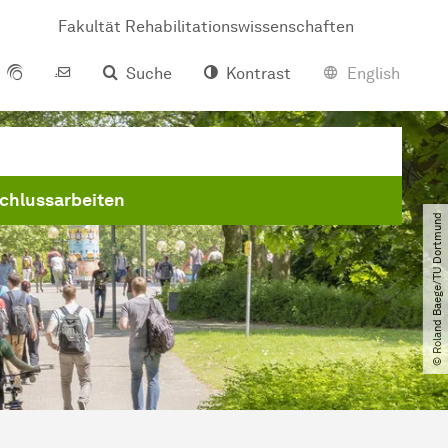
Fakultät Rehabilitationswissenschaften
Suche
Kontrast
English
chlussarbeiten
© Roland Baege​/​TU Dortmund