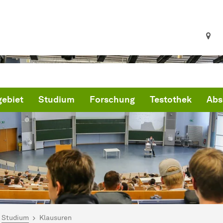
ebiet
Studium
Forschung
Testothek
Abs
ind hier:
artseite
Studium
Klausuren