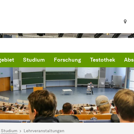
ebiet
Studium
Forschung
Testothek
Abs
ind hier:
artseite
Studium
Lehrveranstaltungen