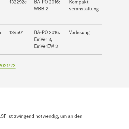
132292c
BA-PO 2016:
Kompakt-
WBB 2
veranstaltung
h
134501
BA-PO 2016:
Vorlesung
EinVer 3,
EinVerEW 3
2021/22
LSF ist zwingend notwendig, um an den