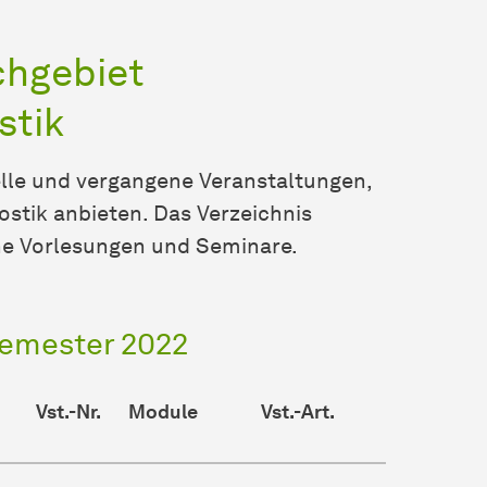
chgebiet
stik
lle und vergangene Ver­an­stal­tun­gen,
tik an­bie­ten. Das Verzeichnis
tene Vorlesungen und Seminare.
emester 2022
Vst.-Nr.
Module
Vst.-Art.