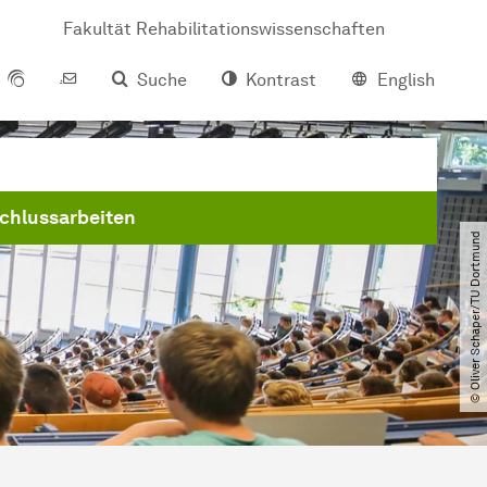
Fakultät Rehabilitationswissenschaften
Suche
Kontrast
English
chlussarbeiten
© Oliver Schaper​/​TU Dortmund