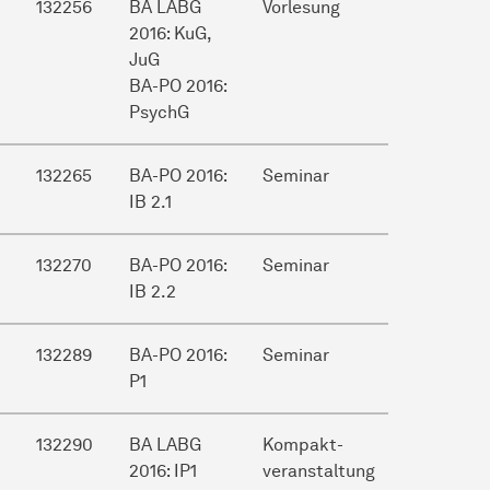
132256
BA LABG
Vorlesung
2016: KuG,
JuG
BA-PO 2016:
PsychG
132265
BA-PO 2016:
Seminar
IB 2.1
132270
BA-PO 2016:
Seminar
IB 2.2
132289
BA-PO 2016:
Seminar
P1
132290
BA LABG
Kompakt-
2016: IP1
veranstaltung